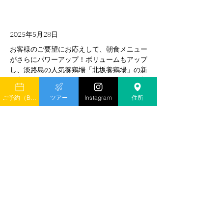
2025年5月28日
お客様のご要望にお応えして、朝食メニュー
がさらにパワーアップ！ボリュームもアップ
し、淡路島の人気養鶏場「北坂養鶏場」の新
鮮卵を使用した《エッグホットサンド》が新
登場。
ご予約（Book）
ツアー
Instagram
住所
自然の恵みを感じながら、ちょっと特別な朝
のひとときをお楽しみください。
We’ve revamped our breakfast menu in 
response to your feedback!Enjoy even more 
generous portions, now starring our new 
Egg 
Hot Sandwich
made with fresh eggs from the 
beloved Kitasaka Poultry Farm on Awaji 
Island.
Start your day with a touch of local flavor and 
a satisfying breakfast experience.
Previous
Next